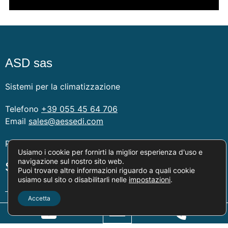
ASD sas
Sistemi per la climatizzazione
Telefono
+39 055 45 64 706
Email
sales@aessedi.com
P.IVA e CF: 04729610487
Usiamo i cookie per fornirti la miglior esperienza d'uso e
navigazione sul nostro sito web.
Servizi
Puoi trovare altre informazioni riguardo a quali cookie
usiamo sul sito o disabilitarli nelle
impostazioni
.
Preventivazione e supporto alla progettazione
Accetta
Corsi tecnici ai professionisti del settore
Sopralluoghi in cantiere